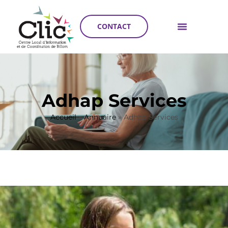
CONTACT
Adhap Services
Accueil
»
Annuaire
»
Adhap Services