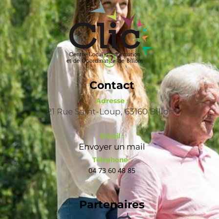
Contact
Adresse :
21 Rue Saint-Loup, 63160 Billom
Email :
Envoyer un mail
Téléphone :
04 73 60 48 85
Partenaires