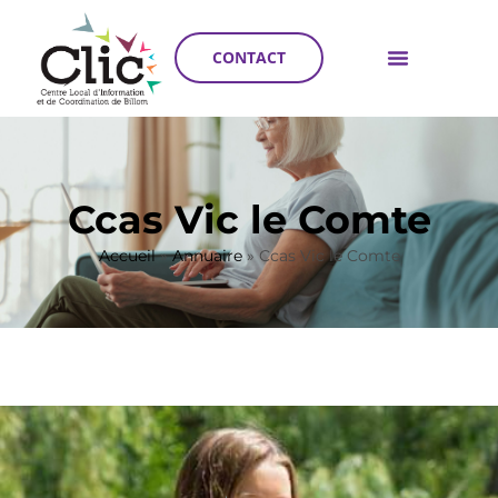
CONTACT
Ccas Vic le Comte
Accueil
»
Annuaire
»
Ccas Vic le Comte