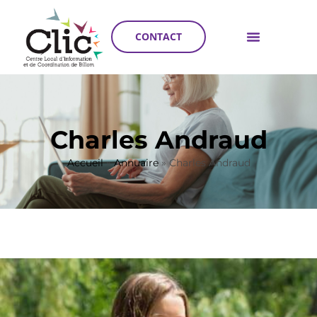
CONTACT
Charles Andraud
Accueil
»
Annuaire
»
Charles Andraud