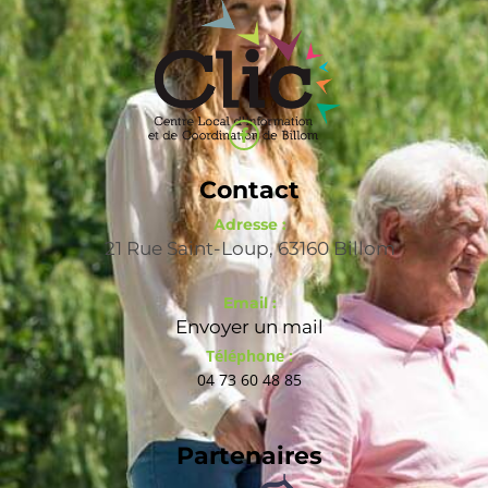
Contact
Adresse :
21 Rue Saint-Loup, 63160 Billom
Email :
Envoyer un mail
Téléphone :
04 73 60 48 85
Partenaires