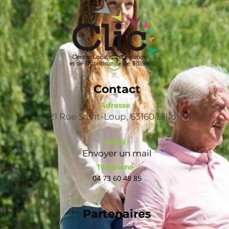
Contact
Adresse :
21 Rue Saint-Loup, 63160 Billom
Email :
Envoyer un mail
Téléphone :
04 73 60 48 85
Partenaires