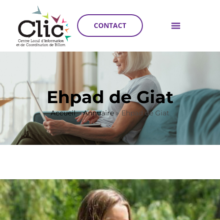
CONTACT
Ehpad de Giat
Accueil
»
Annuaire
»
Ehpad de Giat