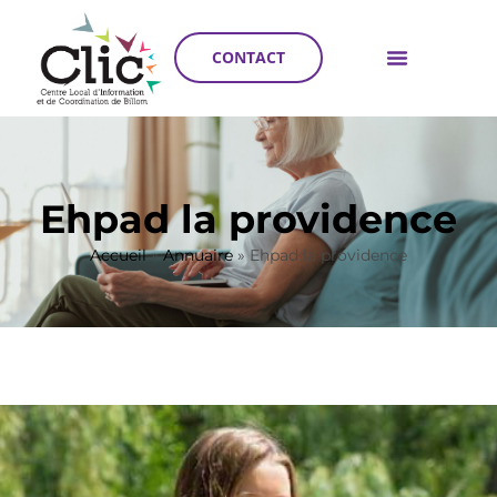
CONTACT
Ehpad la providence
Accueil
»
Annuaire
»
Ehpad la providence