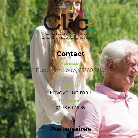
Contact
Adresse :
21 Rue Saint-Loup, 63160 Billom
Email :
Envoyer un mail
Téléphone :
04 73 60 48 85
Partenaires