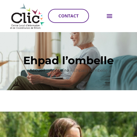
CONTACT
Ehpad l’ombelle
Accueil
»
Annuaire
»
Ehpad l’ombelle