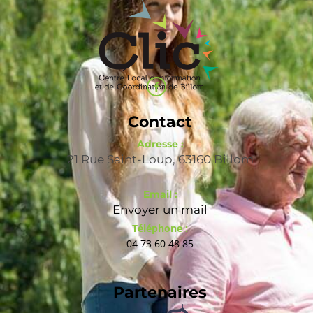
Contact
Adresse :
21 Rue Saint-Loup, 63160 Billom
Email :
Envoyer un mail
Téléphone :
04 73 60 48 85
Partenaires