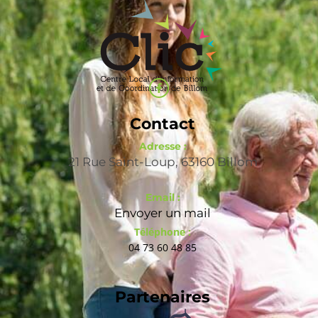
Contact
Adresse :
21 Rue Saint-Loup, 63160 Billom
Email :
Envoyer un mail
Téléphone :
04 73 60 48 85
Partenaires