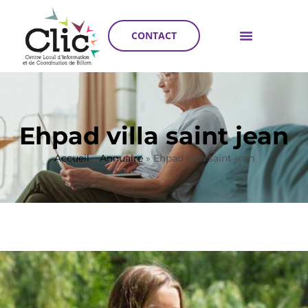
CONTACT
Ehpad villa saint jean
Accueil
»
Annuaire
»
Ehpad villa saint jean