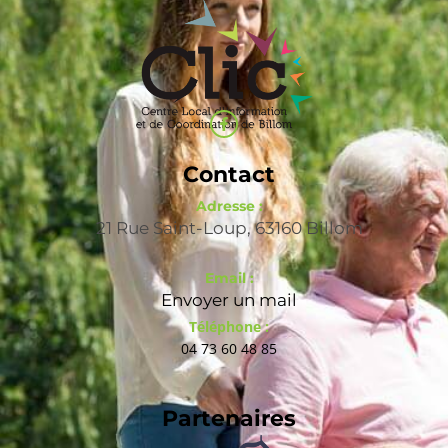
Contact
Adresse :
21 Rue Saint-Loup, 63160 Billom
Email :
Envoyer un mail
Téléphone :
04 73 60 48 85
Partenaires