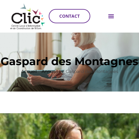
CONTACT
Gaspard des Montagnes
Accueil
»
Annuaire
»
Gaspard des Montagnes