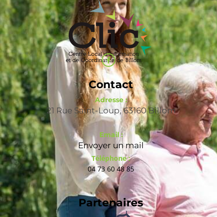
Contact
Adresse :
21 Rue Saint-Loup, 63160 Billom
Email :
Envoyer un mail
Téléphone :
04 73 60 48 85
Partenaires