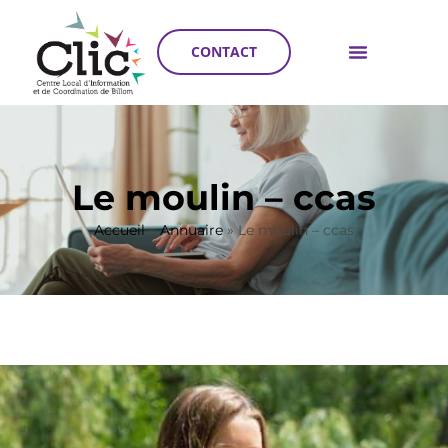
CONTACT
Le moulin – ccas
Accueil
»
Annuaire
»
Le moulin – ccas