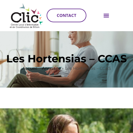
CONTACT
Les Hortensias – CCAS
Accueil
»
Annuaire
»
Les Hortensias – CCAS