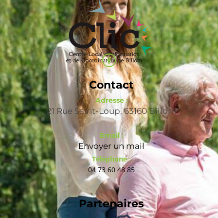
Contact
Adresse :
21 Rue Saint-Loup, 63160 Billom
Email :
Envoyer un mail
Téléphone :
04 73 60 48 85
Partenaires