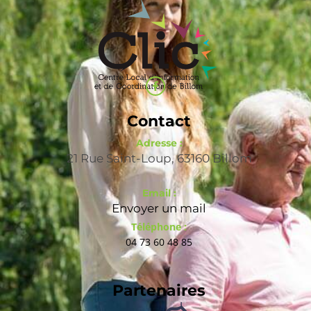
Contact
Adresse :
21 Rue Saint-Loup, 63160 Billom
Email :
Envoyer un mail
Téléphone :
04 73 60 48 85
Partenaires