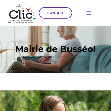
CONTACT
Mairie de Busséol
Accueil
»
Annuaire
»
Mairie de Busséol