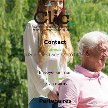
Contact
Adresse :
21 Rue Saint-Loup, 63160 Billom
Email :
Envoyer un mail
Téléphone :
04 73 60 48 85
Partenaires