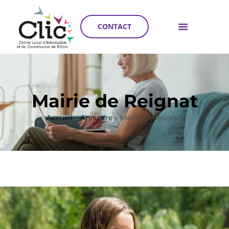
CONTACT
Mairie de Reignat
Accueil
»
Annuaire
»
Mairie de Reignat