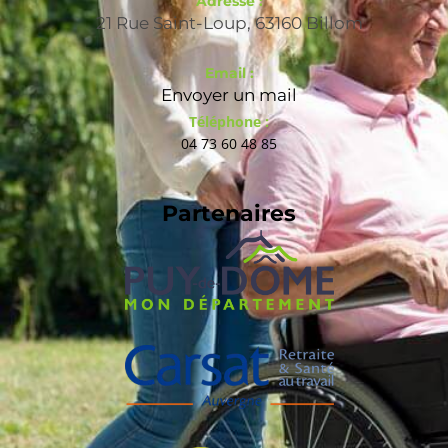
Adresse :
21 Rue Saint-Loup, 63160 Billom
Email :
Envoyer un mail
Téléphone :
04 73 60 48 85
Partenaires