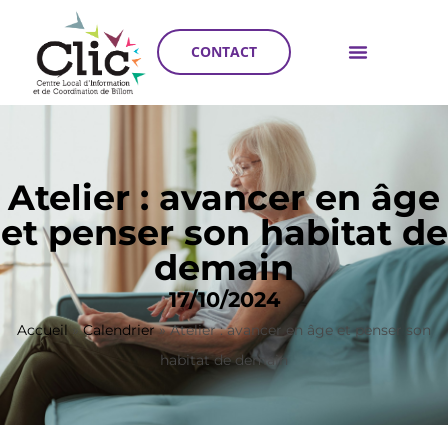
CONTACT
Atelier : avancer en âge
et penser son habitat de
demain
17/10/2024
Accueil
»
Calendrier
»
Atelier : avancer en âge et penser son
habitat de demain