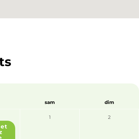
ts
sam
dim
1
2
et
z
e