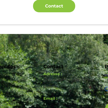
Contact
rapides
Contact
P
Adresse :
OPOS
21 Rue Saint-Loup, 63160
ERVICES
Billom
LITÉS
Email :
OURCES
Envoyer un mail