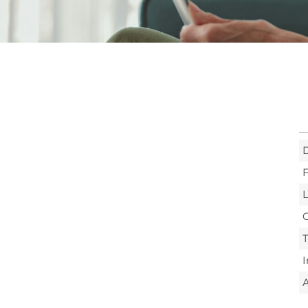
F
L
C
T
I
A