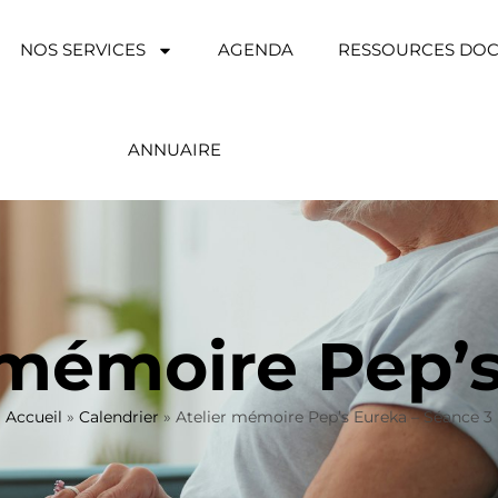
NOS SERVICES
AGENDA
RESSOURCES DO
ANNUAIRE
 mémoire Pep’
Accueil
»
Calendrier
»
Atelier mémoire Pep’s Eureka – Séance 3