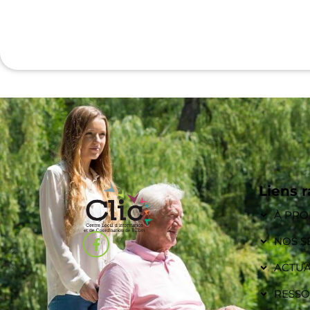
Liens 
À PR
NOS S
ACTUA
RESS