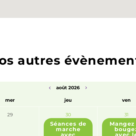
os autres évènemen
août 2026
mer
jeu
ven
29
30
31
Séances de
Mangez 
marche
bouge
avec
avec l