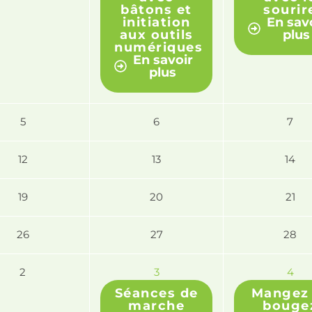
bâtons et
sourir
initiation
En sav
aux outils
plus
numériques
En savoir
plus
5
6
7
12
13
14
19
20
21
26
27
28
2
3
4
Séances de
Mangez 
marche
bouge