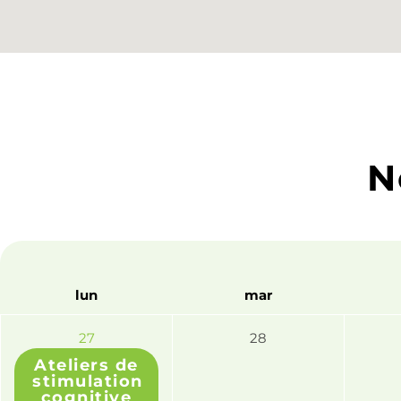
N
lun
mar
27
28
Ateliers de
stimulation
cognitive