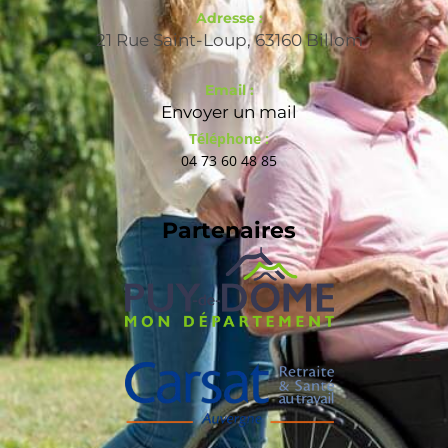
Adresse :
21 Rue Saint-Loup, 63160 Billom
Email :
Envoyer un mail
Téléphone :
04 73 60 48 85
Partenaires